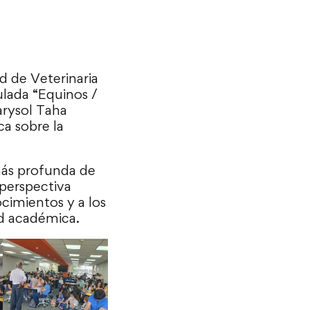
d de Veterinaria
tulada “Equinos /
arysol Taha
ca sobre la
más profunda de
 perspectiva
cimientos y a los
ad académica.