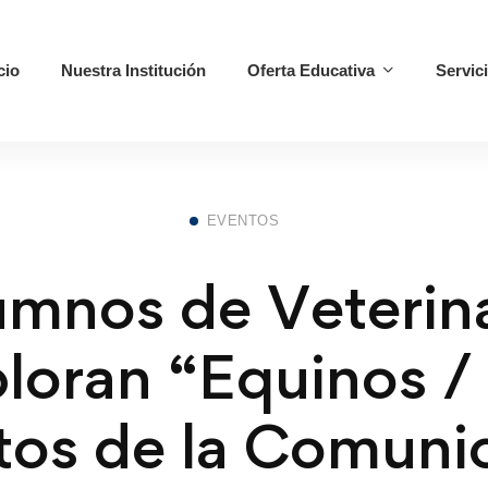
cio
Nuestra Institución
Oferta Educativa
Servic
EVENTOS
umnos de Veterina
loran “Equinos /
tos de la Comuni