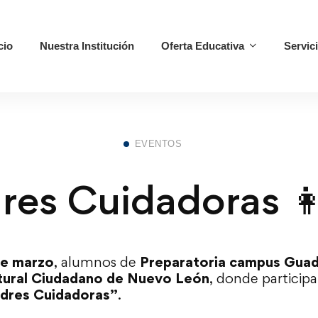
cio
Nuestra Institución
Oferta Educativa
Servic
EVENTOS
es Cuidadoras 👩
de marzo
, alumnos de
Preparatoria campus Gua
tural Ciudadano de Nuevo León
, donde participa
dres Cuidadoras”
.