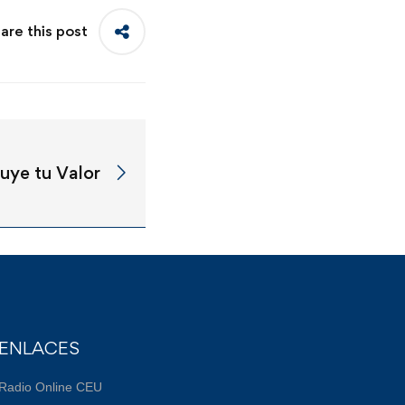
are this post
uye tu Valor
ENLACES
Radio Online CEU