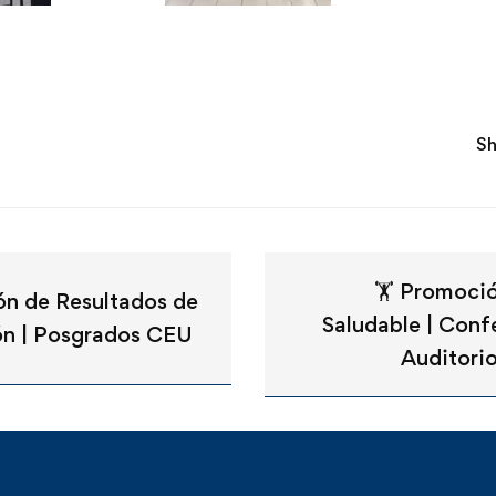
Sh
🏋️ Promoci
ón de Resultados de
Saludable | Conf
ón | Posgrados CEU
Auditorio