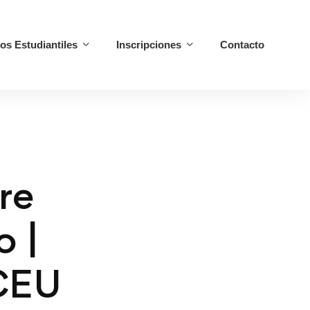
ios Estudiantiles
Inscripciones
Contacto
re
o |
 CEU