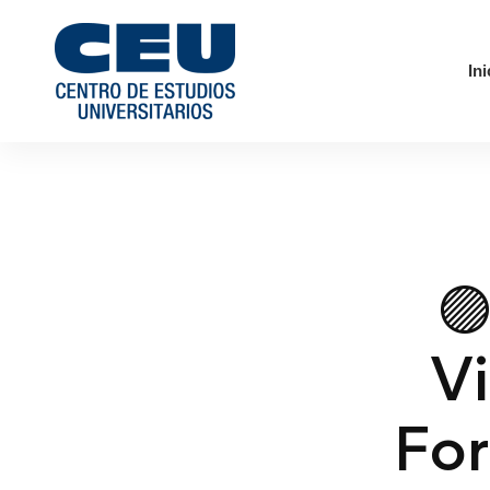
Ini

Vi
For