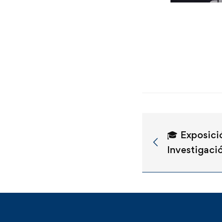
🎓 Exposici
Investigaci