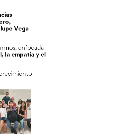
ncias
ero,
alupe Vega
lumnos, enfocada
, la empatía y el
 crecimiento